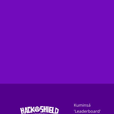
Ke mester bo municipio
partisipá ku nos? Deskubrí
mas akí!
Ta bo envolbí den e organizashon di bo municipio i
ke pa tuma kontakto ku nos tokante partisipashon?
Bai akí!
Partisipá ku bo gemeente
Kuminsá
'Leaderboard'