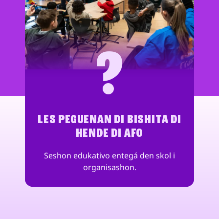
?
LES PEGUENAN DI BISHITA DI
HENDE DI AFO
Seshon edukativo entegá den skol i
organisashon.